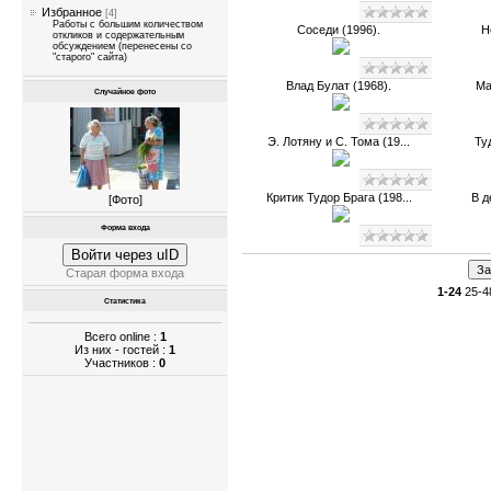
Избранное
[4]
Работы с большим количеством
Соседи (1996).
Н
откликов и содержательным
обсуждением (перенесены со
"старого" сайта)
Влад Булат (1968).
Ма
Случайное фото
Э. Лотяну и С. Тома (19...
Ту
Критик Тудор Брага (198...
В д
[
Фото
]
Форма входа
Войти через uID
Старая форма входа
1-24
25-4
Статистика
Всего online :
1
Из них - гостей :
1
Участников :
0