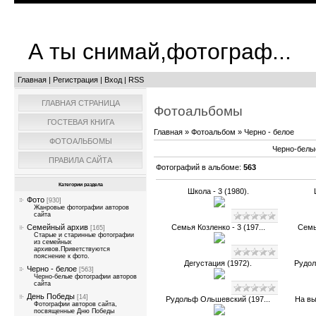
А ты снимай,фотограф...
Главная
|
Регистрация
|
Вход
|
RSS
ГЛАВНАЯ СТРАНИЦА
Фотоальбомы
ГОСТЕВАЯ КНИГА
Главная
»
Фотоальбом
» Черно - белое
ФОТОАЛЬБОМЫ
Черно-белы
ПРАВИЛА САЙТА
Фотографий в альбоме
:
563
Категории раздела
Школа - 3 (1980).
Фото
[930]
Жанровые фотографии авторов
сайта
Семейный архив
Семья Козленко - 3 (197...
Семья
[165]
Старые и старинные фотографии
из семейных
архивов.Приветствуются
пояснение к фото.
Дегустация (1972).
Рудол
Черно - белое
[563]
Черно-белые фотографии авторов
сайта
День Победы
[14]
Рудольф Ольшевский (197...
На вы
Фотографии авторов сайта,
посвященные Дню Победы