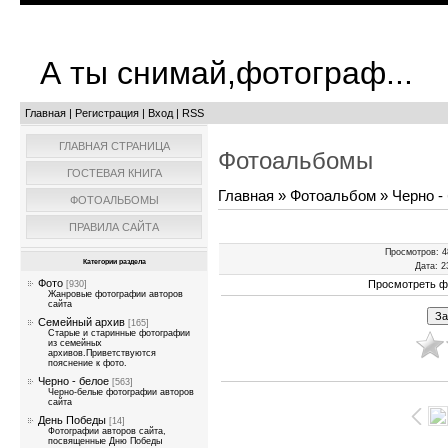
А ты снимай,фотограф...
Главная
|
Регистрация
|
Вход
|
RSS
ГЛАВНАЯ СТРАНИЦА
Фотоальбомы
ГОСТЕВАЯ КНИГА
Главная
»
Фотоальбом
»
Черно -
ФОТОАЛЬБОМЫ
ПРАВИЛА САЙТА
Просмотров
: 
Категории раздела
Дата
: 
Фото
Просмотреть ф
[930]
Жанровые фотографии авторов
сайта
Семейный архив
[165]
Старые и старинные фотографии
из семейных
архивов.Приветствуются
пояснение к фото.
Черно - белое
[563]
Черно-белые фотографии авторов
сайта
День Победы
[14]
Фотографии авторов сайта,
посвященные Дню Победы