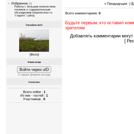
Избранное
« Предыдущая
| [
1
[4]
Работы с большим количеством
откликов и содержательным
обсуждением (перенесены со
Всего комментариев
:
0
"старого" сайта)
Будьте первым, кто оставил ком
Случайное фото
зрителям
Добавлять комментарии могут 
[
Рег
[
Фото
]
Форма входа
Войти через uID
Старая форма входа
Статистика
Всего online :
1
Из них - гостей :
1
Участников :
0