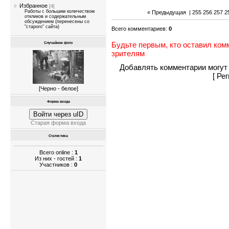
Избранное
[4]
Работы с большим количеством
« Предыдущая
|
255
256
257
2
откликов и содержательным
обсуждением (перенесены со
"старого" сайта)
Всего комментариев
:
0
Будьте первым, кто оставил ком
Случайное фото
зрителям
Добавлять комментарии могут 
[
Рег
[
Черно - белое
]
Форма входа
Войти через uID
Старая форма входа
Статистика
Всего online :
1
Из них - гостей :
1
Участников :
0