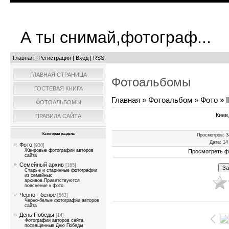
А ты снимай,фотограф...
Главная
|
Регистрация
|
Вход
|
RSS
ГЛАВНАЯ СТРАНИЦА
Фотоальбомы
ГОСТЕВАЯ КНИГА
Главная
»
Фотоальбом
»
Фото
» 
ФОТОАЛЬБОМЫ
Киев
ПРАВИЛА САЙТА
Категории раздела
Просмотров
: 
Дата
: 1
Фото
[930]
Жанровые фотографии авторов
Просмотреть ф
сайта
Семейный архив
[165]
Старые и старинные фотографии
из семейных
архивов.Приветствуются
пояснение к фото.
Черно - белое
[563]
Черно-белые фотографии авторов
сайта
День Победы
[14]
Фотографии авторов сайта,
посвященные Дню Победы