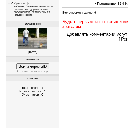
Избранное
« Предыдущая
|
7
8
9
[4]
Работы с большим количеством
откликов и содержательным
обсуждением (перенесены со
Всего комментариев
:
0
"старого" сайта)
Будьте первым, кто оставил ком
Случайное фото
зрителям
Добавлять комментарии могут 
[
Рег
[
Фото
]
Форма входа
Войти через uID
Старая форма входа
Статистика
Всего online :
1
Из них - гостей :
1
Участников :
0