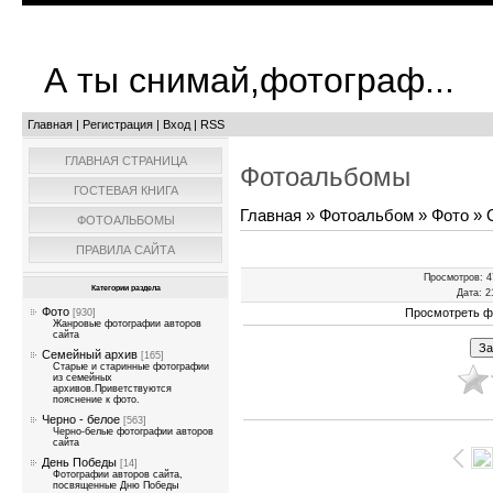
А ты снимай,фотограф...
Главная
|
Регистрация
|
Вход
|
RSS
ГЛАВНАЯ СТРАНИЦА
Фотоальбомы
ГОСТЕВАЯ КНИГА
Главная
»
Фотоальбом
»
Фото
» О
ФОТОАЛЬБОМЫ
ПРАВИЛА САЙТА
Просмотров
: 
Категории раздела
Дата
: 2
Фото
Просмотреть ф
[930]
Жанровые фотографии авторов
сайта
Семейный архив
[165]
Старые и старинные фотографии
из семейных
архивов.Приветствуются
пояснение к фото.
Черно - белое
[563]
Черно-белые фотографии авторов
сайта
День Победы
[14]
Фотографии авторов сайта,
посвященные Дню Победы