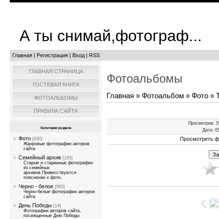
А ты снимай,фотограф...
Главная
|
Регистрация
|
Вход
|
RSS
ГЛАВНАЯ СТРАНИЦА
Фотоальбомы
ГОСТЕВАЯ КНИГА
Главная
»
Фотоальбом
»
Фото
» Т
ФОТОАЛЬБОМЫ
ПРАВИЛА САЙТА
Просмотров
: 
Категории раздела
Дата
: 0
Фото
Просмотреть ф
[930]
Жанровые фотографии авторов
сайта
Семейный архив
[165]
Старые и старинные фотографии
из семейных
архивов.Приветствуются
пояснение к фото.
Черно - белое
[563]
Черно-белые фотографии авторов
сайта
День Победы
[14]
Фотографии авторов сайта,
посвященные Дню Победы