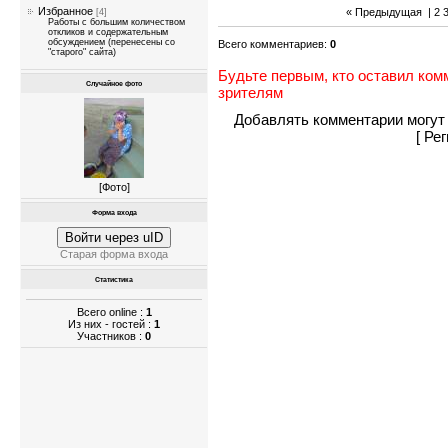
Избранное
« Предыдущая
|
2
[4]
Работы с большим количеством
откликов и содержательным
обсуждением (перенесены со
Всего комментариев
:
0
"старого" сайта)
Будьте первым, кто оставил ком
Случайное фото
зрителям
Добавлять комментарии могут 
[
Рег
[
Фото
]
Форма входа
Войти через uID
Старая форма входа
Статистика
Всего online :
1
Из них - гостей :
1
Участников :
0