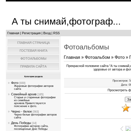
А ты снимай,фотограф...
Главная
|
Регистрация
|
Вход
|
RSS
ГЛАВНАЯ СТРАНИЦА
Фотоальбомы
ГОСТЕВАЯ КНИГА
Главная
»
Фотоальбом
»
Фото
» П
ФОТОАЛЬБОМЫ
Прекрасной половине сайта "А ты снимай,ф
ПРАВИЛА САЙТА
здоровье от автора и фо
Категории раздела
Просмотров
: 
Фото
[930]
Дата
: 0
Жанровые фотографии авторов
сайта
Просмотреть ф
Семейный архив
[165]
Старые и старинные фотографии
из семейных
архивов.Приветствуются
пояснение к фото.
Черно - белое
[563]
Черно-белые фотографии авторов
сайта
День Победы
[14]
Фотографии авторов сайта,
посвященные Дню Победы