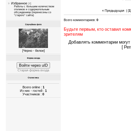
Избранное
[4]
Работы с большим количеством
откликов и содержательным
« Предыдущая
| [
1
обсуждением (перенесены со
"старого" сайта)
Всего комментариев
:
0
Случайное фото
Будьте первым, кто оставил ком
зрителям
Добавлять комментарии могут 
[
Рег
[
Черно - белое
]
Форма входа
Войти через uID
Старая форма входа
Статистика
Всего online :
1
Из них - гостей :
1
Участников :
0