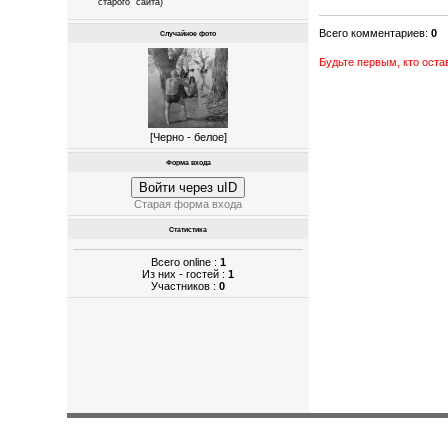
"старого" сайта)
Всего комментариев
:
0
Случайное фото
Будьте первым, кто ост
[
Черно - белое
]
Форма входа
Войти через uID
Старая форма входа
Статистика
Всего online :
1
Из них - гостей :
1
Участников :
0