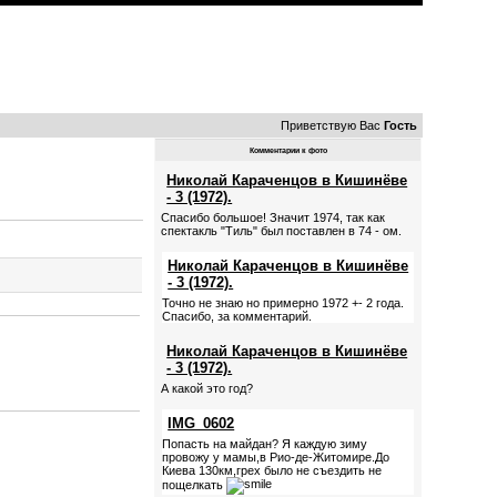
Приветствую Вас
Гость
Комментарии к фото
Николай Караченцов в Кишинёве
- 3 (1972).
Спасибо большое! Значит 1974, так как
спектакль "Тиль" был поставлен в 74 - ом.
Николай Караченцов в Кишинёве
- 3 (1972).
Точно не знаю но примерно 1972 +- 2 года.
Спасибо, за комментарий.
Николай Караченцов в Кишинёве
- 3 (1972).
А какой это год?
IMG_0602
Попасть на майдан? Я каждую зиму
провожу у мамы,в Рио-де-Житомире.До
Киева 130км,грех было не съездить не
пощелкать