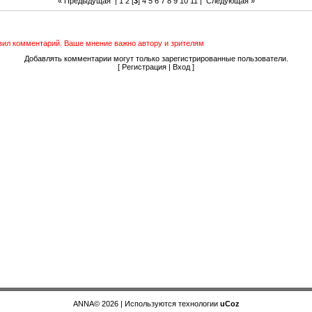
« Предыдущая
|
1
2
[
3
]
4
5
6
7
8
9
10
11
|
Следующая »
авил комментарий. Ваше мнение важно автору и зрителям
Добавлять комментарии могут только зарегистрированные пользователи.
[
Регистрация
|
Вход
]
ANNA© 2026
|
Используются технологии
uCoz