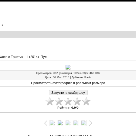
.
Фото
» Триптих - II (2014). Путь.
Просмотров
: 687 |
Размеры
: 1024x768px/462.0Kb
Дата
: 06 Мар 2015 |
Добавил
:
Radu
Просмотреть фотографию в реальном размере
Рейтинг
:
0.0
/
0