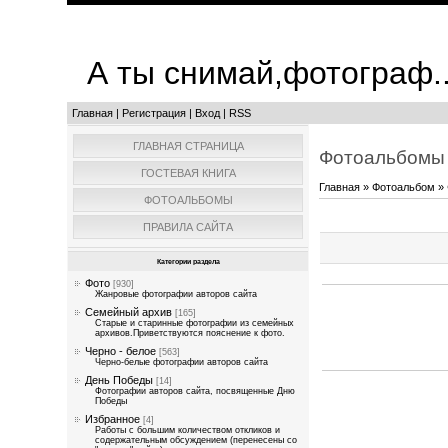
А ты снимай,фотограф..
Главная
|
Регистрация
|
Вход
|
RSS
ГЛАВНАЯ СТРАНИЦА
Фотоальбомы
ГОСТЕВАЯ КНИГА
Главная
»
Фотоальбом
»
ФОТОАЛЬБОМЫ
ПРАВИЛА САЙТА
Категории раздела
Фото
[930]
Жанровые фотографии авторов сайта
Семейный архив
[165]
Старые и старинные фотографии из семейных
архивов.Приветствуются пояснение к фото.
Черно - белое
[563]
Черно-белые фотографии авторов сайта
День Победы
[14]
Фотографии авторов сайта, посвященные Дню
Победы
Избранное
[4]
Работы с большим количеством откликов и
содержательным обсуждением (перенесены со